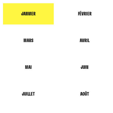
JANVIER
FÉVRIER
MARS
AVRIL
MAI
JUIN
JUILLET
AOÛT