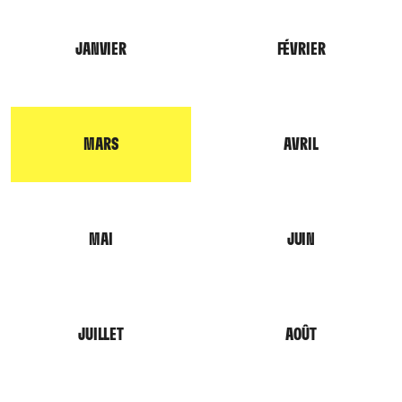
JANVIER
FÉVRIER
MARS
AVRIL
MAI
JUIN
JUILLET
AOÛT