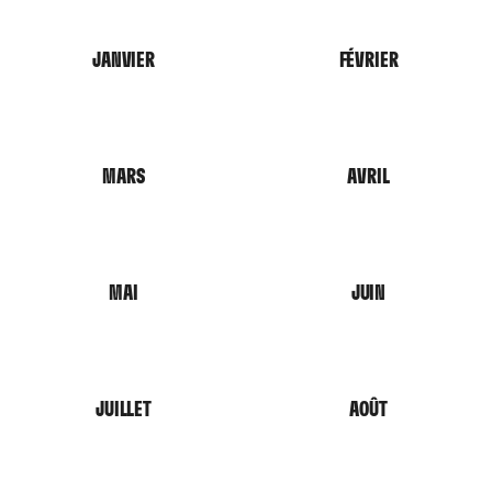
JANVIER
FÉVRIER
MARS
AVRIL
MAI
JUIN
JUILLET
AOÛT