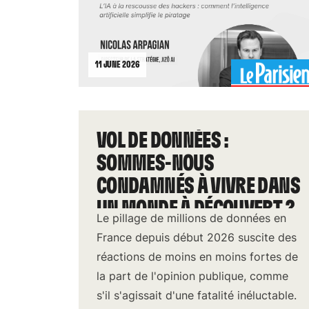
11 JUNE 2026
VOL DE DONNÉES :
SOMMES-NOUS
CONDAMNÉS À VIVRE DANS
UN MONDE À DÉCOUVERT ?
Le pillage de millions de données en
France depuis début 2026 suscite des
réactions de moins en moins fortes de
la part de l'opinion publique, comme
s'il s'agissait d'une fatalité inéluctable.