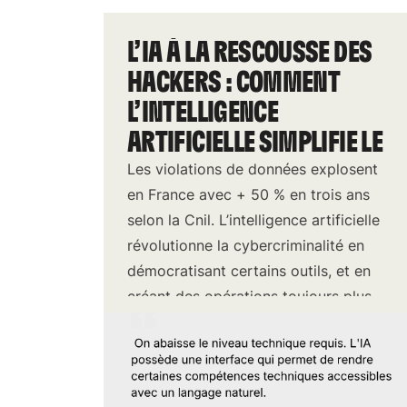
L’IA À LA RESCOUSSE DES
HACKERS : COMMENT
L’INTELLIGENCE
ARTIFICIELLE SIMPLIFIE LE
PIRATAGE
Les violations de données explosent
en France avec + 50 % en trois ans
selon la Cnil. L’intelligence artificielle
révolutionne la cybercriminalité en
démocratisant certains outils, et en
créant des opérations toujours plus
sophistiquées.