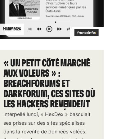
11 MAY 2026
« UN PETIT CÔTÉ MARCHÉ
AUX VOLEURS » :
BREACHFORUMS ET
DARKFORUM, CES SITES OÙ
LES HACKERS REVENDENT
LES DONNÉES VOLÉES
Interpellé lundi, « HexDex » basculait
ses prises sur des sites spécialisés
dans la revente de données volées.