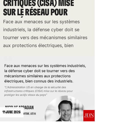
CRITIQUES (CISA) MISE
SUR LE RÉSEAU POUR
PROTÉGER LES ACTIFS
Face aux menaces sur les systèmes
VITAUX DU PAYS
industriels, la défense cyber doit se
tourner vers des mécanismes similaires
aux protections électriques, bien
connus des industriels.
11 JUNE 2026