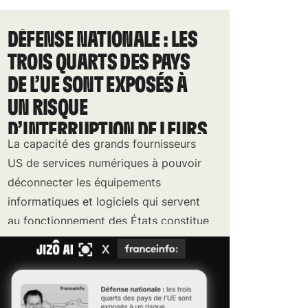
DÉFENSE NATIONALE : LES
TROIS QUARTS DES PAYS
DE L’UE SONT EXPOSÉS À
UN RISQUE
D’INTERRUPTION DE LEURS
La capacité des grands fournisseurs
SERVICES NUMÉRIQUES
US de services numériques à pouvoir
PAR LES ÉTATS-UNIS
déconnecter les équipements
informatiques et logiciels qui servent
au fonctionnement des États constitue
une menace pour l'Europe.