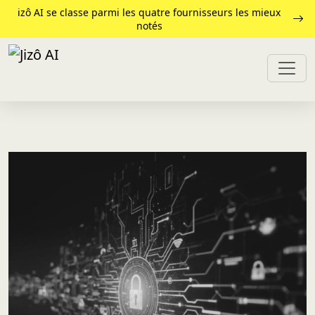
izô AI se classe parmi les quatre fournisseurs les mieux
notés