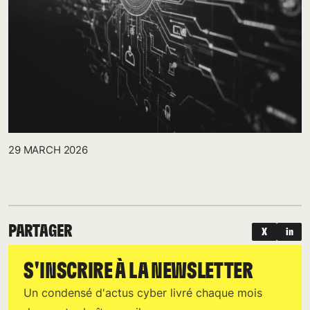
29 MARCH 2026
PARTAGER
X
in
S'INSCRIRE À LA NEWSLETTER
Un condensé d'actus cyber livré chaque mois