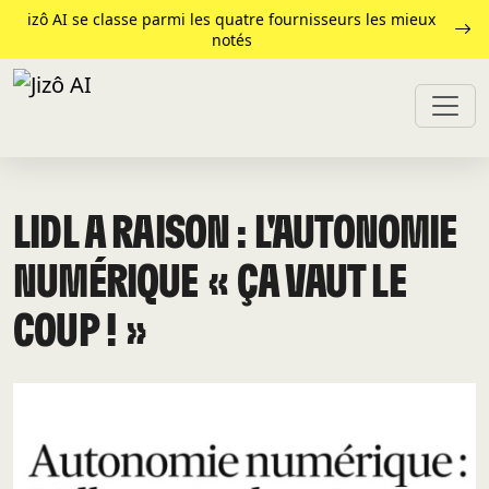
izô AI se classe parmi les quatre fournisseurs les mieux
notés
LIDL A RAISON : L'AUTONOMIE
NUMÉRIQUE « ÇA VAUT LE
COUP ! »