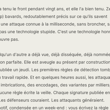
a tenu le front pendant vingt ans, et elle l'a bien tenu. Z
op) bavards, redoutablement précis sur ce qu'ils savent
e une attaque connue à la milliseconde, sans broncher, 
t pas une technologie stupide. C'est une technologie
honn
couvre pas.
lqu'un d'autre a déjà vue, déjà disséquée, déjà nommée
ion parfaite. Elle est aveugle au présent par construction
publiée un jeudi. Les premières règles de détection tom
u travail rapide. Et en quelques heures aussi, les attaqu
s imbrications, des encodages, des variantes par millier
cune règle écrite la veille. Chaque signature publiée e
Les défenseurs couraient. Les attaquants généraient.
 motif, condensée en un week-end : vous écrivez la règle 