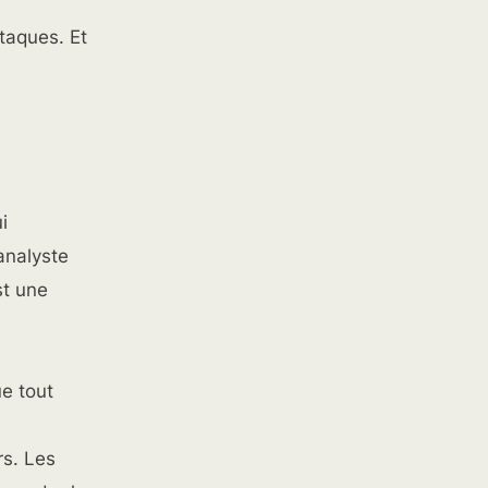
taques. Et
i
'analyste
st une
ue tout
rs. Les