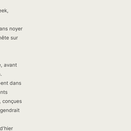
eek,
sans noyer
ête sur
, avant
.
bent dans
ants
s, conçues
ngendrait
d'hier