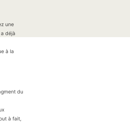
ez une
 a déjà
ue à la
ragment du
ux
ut à fait,