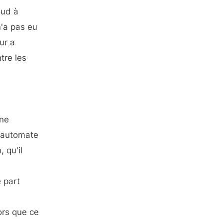
oud à
n'a pas eu
ur a
tre les
une
e automate
 qu'il
e part
ors que ce