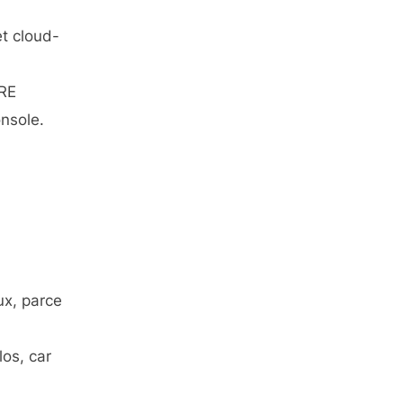
t cloud-
TRE
onsole.
ux, parce
los, car