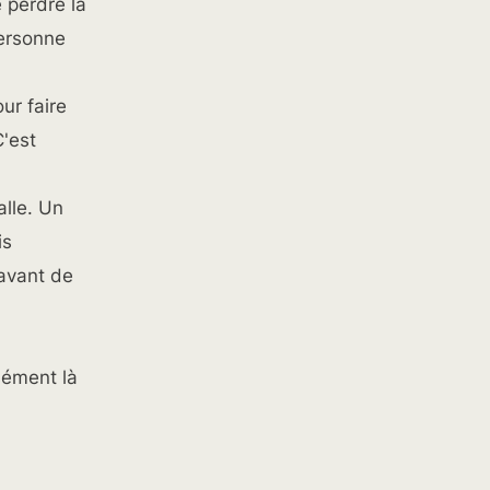
 perdre la
personne
ur faire
C'est
alle. Un
is
 avant de
isément là