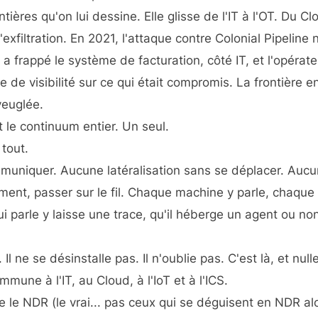
ntières qu'on lui dessine. Elle glisse de l'IT à l'OT. Du Cl
exfiltration. En 2021, l'attaque contre Colonial Pipeline 
a frappé le système de facturation, côté IT, et l'opérate
 de visibilité sur ce qui était compromis. La frontière en
veuglée.
t le continuum entier. Un seul.
 tout.
uniquer. Aucune latéralisation sans se déplacer. Auc
 moment, passer sur le fil. Chaque machine y parle, chaqu
i parle y laisse une trace
, qu'il héberge un agent ou non,
ne se désinstalle pas. Il n'oublie pas. C'est là, et null
mmune à l'IT, au Cloud, à l'IoT et à l'ICS.
que le NDR (le vrai... pas ceux qui se déguisent en NDR al