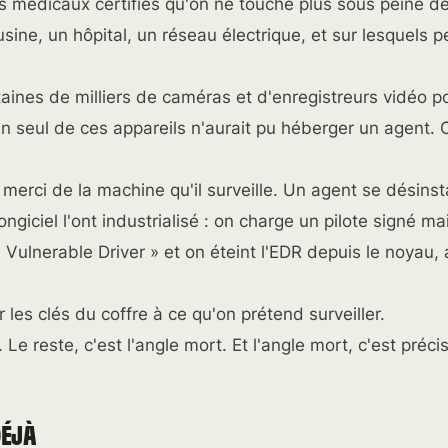
s médicaux certifiés qu'on ne touche plus sous peine de
usine, un hôpital, un réseau électrique, et sur lesquels 
taines de milliers de caméras et d'enregistreurs vidéo po
n seul de ces appareils n'aurait pu héberger un agent. 
a merci de la machine qu'il surveille. Un agent se désinst
iciel l'ont industrialisé : on charge un pilote signé ma
 Vulnerable Driver » et on éteint l'EDR depuis le noyau,
r les clés du coffre à ce qu'on prétend surveiller.
. Le reste, c'est l'angle mort. Et l'angle mort, c'est préc
DÉJÀ