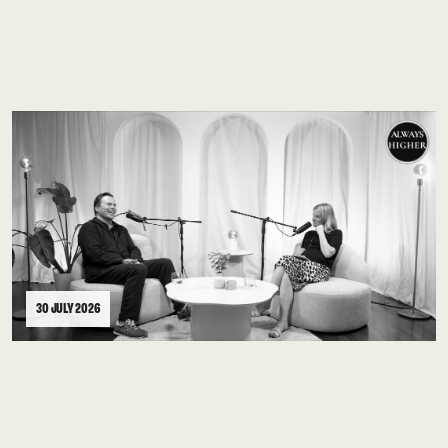
Arpagian, directeur de la stratégie de Jizô AI
avec Julia Sieger, autrice du podcast.
30 JULY 2026
L'EXCELLENCE CYBER FRANÇAISE
REÇUE À LA PRÉSIDENCE DE LA