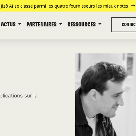
Jizô AI se classe parmi les quatre fournisseurs les mieux notés
ACTUS
PARTENAIRES
RESSOURCES
CONTAC
lications sur la