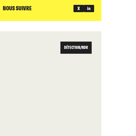
NOUS SUIVRE
X
in
DÉTECTION/NDR